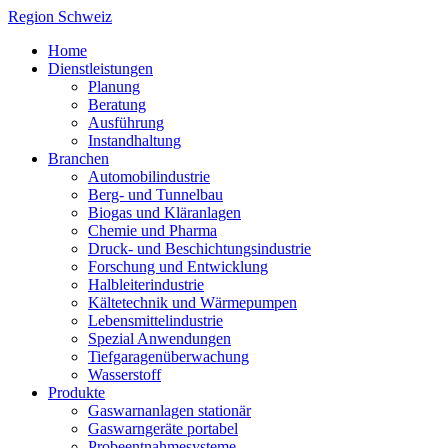
Region Schweiz
Home
Dienstleistungen
Planung
Beratung
Ausführung
Instandhaltung
Branchen
Automobilindustrie
Berg- und Tunnelbau
Biogas und Kläranlagen
Chemie und Pharma
Druck- und Beschichtungsindustrie
Forschung und Entwicklung
Halbleiterindustrie
Kältetechnik und Wärmepumpen
Lebensmittelindustrie
Spezial Anwendungen
Tiefgaragenüberwachung
Wasserstoff
Produkte
Gaswarnanlagen stationär
Gaswarngeräte portabel
Probeentnahmesysteme