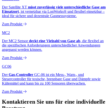
Der Satellite XT
misst zuverlässig viele unterschiedliche Gase am
Einsatzort
, ist vernetzbar via LonWorks® und flexibel einsetzbar –
ideal für sichere und dezentrale Gasmesssysteme.
Zum Produkt
MC2
Der MC2 Sensor
deckt eine Vielzahl von Gase ab
, die flexibel an
die spezifischen Anforderungen unterschiedlicher Anwendungen
angepasst werden können.
Zum Produkt
GC06
Der
Gas-Controller
GC-06 ist ein Mess-, Warn-, und
Steuercontroller für toxische, brennbare Gase und Dämpfe sowie
Kältemittel und kann bis zu 100 Sensoren überwachen.
Zum Produkt
Kontaktieren Sie uns für eine individuelle