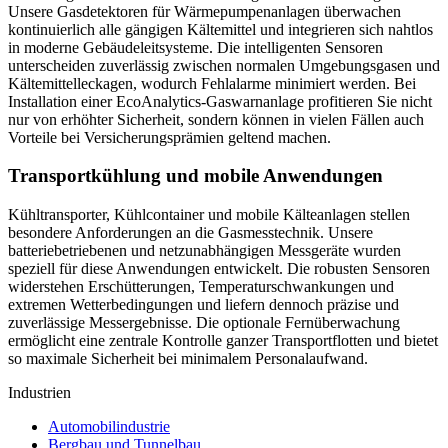
Unsere Gasdetektoren für Wärmepumpenanlagen überwachen
kontinuierlich alle gängigen Kältemittel und integrieren sich nahtlos
in moderne Gebäudeleitsysteme. Die intelligenten Sensoren
unterscheiden zuverlässig zwischen normalen Umgebungsgasen und
Kältemittelleckagen, wodurch Fehlalarme minimiert werden. Bei
Installation einer EcoAnalytics-Gaswarnanlage profitieren Sie nicht
nur von erhöhter Sicherheit, sondern können in vielen Fällen auch
Vorteile bei Versicherungsprämien geltend machen.
Transportkühlung und mobile Anwendungen
Kühltransporter, Kühlcontainer und mobile Kälteanlagen stellen
besondere Anforderungen an die Gasmesstechnik. Unsere
batteriebetriebenen und netzunabhängigen Messgeräte wurden
speziell für diese Anwendungen entwickelt. Die robusten Sensoren
widerstehen Erschütterungen, Temperaturschwankungen und
extremen Wetterbedingungen und liefern dennoch präzise und
zuverlässige Messergebnisse. Die optionale Fernüberwachung
ermöglicht eine zentrale Kontrolle ganzer Transportflotten und bietet
so maximale Sicherheit bei minimalem Personalaufwand.
Industrien
Automobilindustrie
Bergbau und Tunnelbau