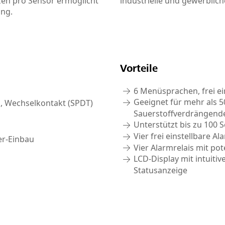
nzen pro Sensor ermöglicht
industrielle und gewerbli
ung.
Vorteile
6 Menüsprachen, frei ei
Geeignet für mehr als 5
ei, Wechselkontakt (SPDT)
Sauerstoffverdrängen
Unterstützt bis zu 100 
Vier frei einstellbare 
er-Einbau
Vier Alarmrelais mit po
LCD-Display mit intuit
Statusanzeige