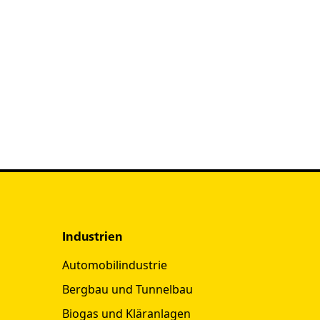
Der GC06 scheint für Ihre Anwendu
Gerne unterstützen wir Sie dabei d
Kontaktieren Sie uns einfach via M
+49 8177 75 398 76
/
info(at)ecoan
Zu Kontakt
Industrien
Automobilindustrie
Bergbau und Tunnelbau
Biogas und Kläranlagen