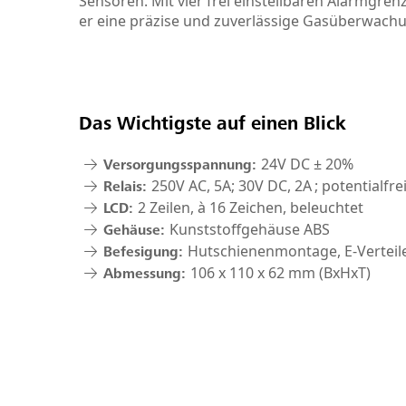
Sensoren. Mit vier frei einstellbaren Alarmgre
er eine präzise und zuverlässige Gasüberwach
Das Wichtigste auf einen Blick
24V DC ± 20%
Versorgungsspannung:
250V AC, 5A; 30V DC, 2A ; potentialfr
Relais:
2 Zeilen, à 16 Zeichen, beleuchtet
LCD:
Kunststoffgehäuse ABS
Gehäuse:
Hutschienenmontage, E-Verteil
Befesigung:
106 x 110 x 62 mm (BxHxT)
Abmessung: