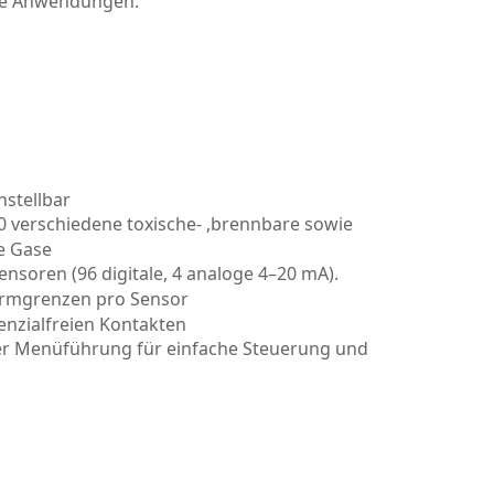
che Anwendungen.
nstellbar
0 verschiedene toxische- ,brennbare sowie
de Gase
Sensoren (96 digitale, 4 analoge 4–20 mA).
Alarmgrenzen pro Sensor
tenzialfreien Kontakten
iver Menüführung für einfache Steuerung und