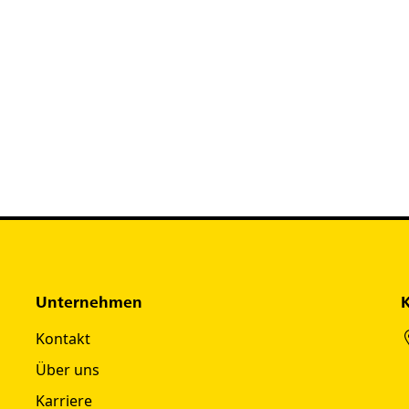
ng das Richtige zu sein?!
ie letzten Fragen zu klären.
ail oder Telefon.
alytics.gmbh
Unternehmen
Kontakt
Über uns
Karriere