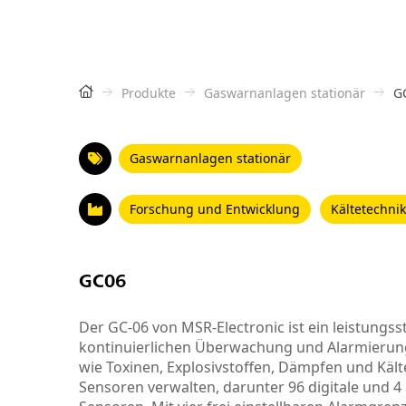
Produkte
Gaswarnanlagen stationär
G
Gaswarnanlagen stationär
Forschung und Entwicklung
Kältetechn
GC06
Der GC-06 von MSR-Electronic ist ein leistungss
kontinuierlichen Überwachung und Alarmierung
wie Toxinen, Explosivstoffen, Dämpfen und Kälte
Sensoren verwalten, darunter 96 digitale und 4