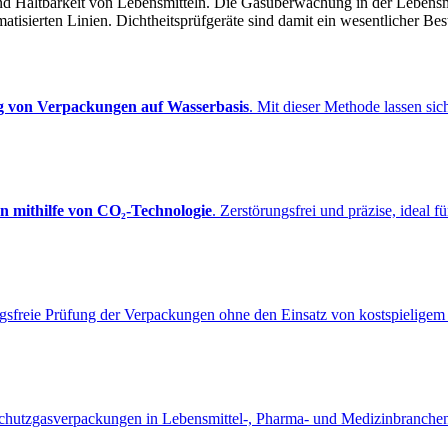
d Haltbarkeit von Lebensmitteln. Die Gasüberwachung in der Lebensmi
tisierten Linien. Dichtheitsprüfgeräte sind damit ein wesentlicher Best
g von Verpackungen auf Wasserbasis
. Mit dieser Methode lassen sic
 mithilfe von CO₂-Technologie
. Zerstörungsfrei und präzise, ideal f
ngsfreie Prüfung der Verpackungen ohne den Einsatz von kostspieligem
 Schutzgasverpackungen in Lebensmittel-, Pharma- und Medizinbranchen