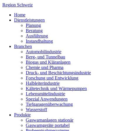
Region Schweiz
Home
Dienstleistungen
Planung
Beratung
Ausführung
Instandhaltung
Branchen
Automobilindustrie
Berg- und Tunnelbau
Biogas und Kläranlagen
Chemie und Pharma
Druck- und Beschichtungsindustrie
Forschung und Entwicklung
Halbleiterindustrie
Kältetechnik und Wärmepumpen
Lebensmittelindustrie
Spezial Anwendungen
Tiefgaragenüberwachung
Wasserstoff
Produkte
Gaswarnanlagen stationär
Gaswarngeräte portabel
Probeentnahmesysteme