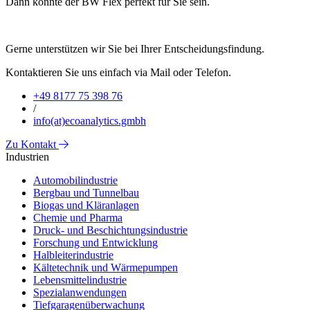
Dann könnte der BW Flex perfekt für Sie sein.
Gerne unterstützen wir Sie bei Ihrer Entscheidungsfindung.
Kontaktieren Sie uns einfach via Mail oder Telefon.
+49 8177 75 398 76
/
info(at)ecoanalytics.gmbh
Zu Kontakt
Industrien
Automobilindustrie
Bergbau und Tunnelbau
Biogas und Kläranlagen
Chemie und Pharma
Druck- und Beschichtungsindustrie
Forschung und Entwicklung
Halbleiterindustrie
Kältetechnik und Wärmepumpen
Lebensmittelindustrie
Spezialanwendungen
Tiefgaragenüberwachung