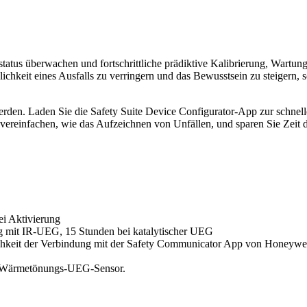
rstatus überwachen und fortschrittliche prädiktive Kalibrierung, Wartu
nlichkeit eines Ausfalls zu verringern und das Bewusstsein zu steiger
den. Laden Sie die Safety Suite Device Configurator-App zur schnell
n vereinfachen, wie das Aufzeichnen von Unfällen, und sparen Sie Zeit 
ei Aktivierung
ng mit IR-UEG, 15 Stunden bei katalytischer UEG
it der Verbindung mit der Safety Communicator App von Honeywell,
it Wärmetönungs-UEG-Sensor.