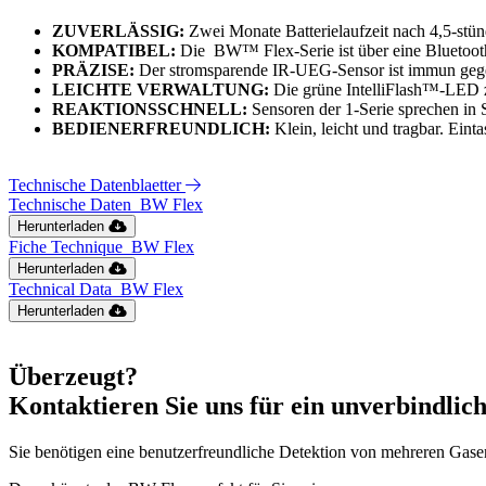
ZUVERLÄSSIG:
Zwei Monate Batterielaufzeit nach 4,5-stü
KOMPATIBEL:
Die
BW™ Flex-Serie ist über eine Bluetoot
PRÄZISE:
Der stromsparende IR-UEG-Sensor ist immun gege
LEICHTE VERWALTUNG:
Die grüne IntelliFlash™-LED z
REAKTIONSSCHNELL:
Sensoren der 1-Serie sprechen in 
BEDIENERFREUNDLICH:
Klein, leicht und tragbar. Eint
Technische Datenblaetter
Technische Daten_BW Flex
Herunterladen
Fiche Technique_BW Flex
Herunterladen
Technical Data_BW Flex
Herunterladen
Überzeugt?
Kontaktieren Sie uns für ein unverbindlic
Sie benötigen eine benutzerfreundliche Detektion von mehreren Gasen