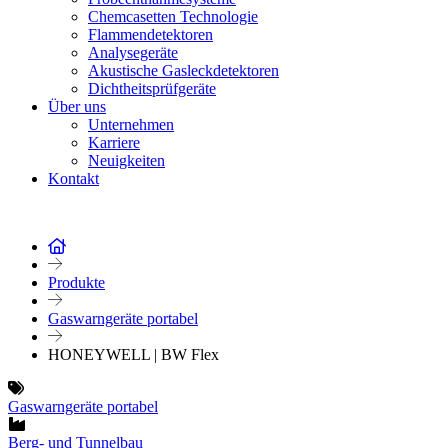
Chemcasetten Technologie
Flammendetektoren
Analysegeräte
Akustische Gasleckdetektoren
Dichtheitsprüfgeräte
Über uns
Unternehmen
Karriere
Neuigkeiten
Kontakt
Produkte
Gaswarngeräte portabel
HONEYWELL | BW Flex
Gaswarngeräte portabel
Berg- und Tunnelbau