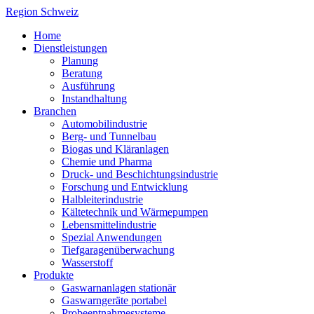
Region Schweiz
Home
Dienstleistungen
Planung
Beratung
Ausführung
Instandhaltung
Branchen
Automobilindustrie
Berg- und Tunnelbau
Biogas und Kläranlagen
Chemie und Pharma
Druck- und Beschichtungsindustrie
Forschung und Entwicklung
Halbleiterindustrie
Kältetechnik und Wärmepumpen
Lebensmittelindustrie
Spezial Anwendungen
Tiefgaragenüberwachung
Wasserstoff
Produkte
Gaswarnanlagen stationär
Gaswarngeräte portabel
Probeentnahmesysteme