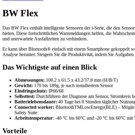
BW Flex
Das BW Flex enthält intelligente Sensoren der i-Serie, die den Senso
bieten. Diese fortschrittlichen Warnmeldungen helfen, die Wahrschei
und unerwartete Ausfallzeiten zu verhindern.
Er kann über Bluetooth® einfach mit einem Smartphone gekoppelt wer
Analyse herunter. Steigern Sie die Produktivität, indem Sie Aufgabe
Das Wichtigste auf einen Blick
Abmessungen:
108.2 x 61.5 x 43.2/37.8 mm (H/B/T)
Gewicht:
170 bis 189g, je nach installiertem Sensor
Eindringschutz:
IP66/68
Selbsttest:
Durchführen der Diagnose am Sensor, Stromkreis b
Batterielebensdauer:
40 Tage bei 8 Stunden täglicher Nutzu
Connected worker:
BluetoothTMLowEnergy(BLE) – Möglichke
Safety Suite
Arbeitstemperatur
: -40 °C bis 60°C und -20 °C bis 60°C m
Vorteile