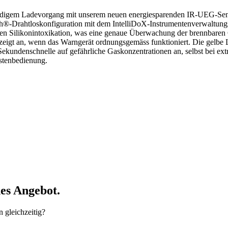
ndigem Ladevorgang mit unserem neuen energiesparenden IR-UEG-Sensor
h®-Drahtloskonfiguration mit dem IntelliDoX-Instrumentenverwaltung
n Silikonintoxikation, was eine genaue Überwachung der brennbaren 
eigt an, wenn das Warngerät ordnungsgemäss funktioniert. Die gelbe LE
Sekundenschnelle auf gefährliche Gaskonzentrationen an, selbst bei e
astenbedienung.
hes Angebot.
 gleichzeitig?