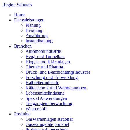
Region Schweiz
Home
Dienstleistungen
Planung
Beratung
Ausführung
Instandhaltung
Branchen
Automobilindustrie
Berg- und Tunnelbau
Biogas und Kläranlagen
Chemie und Pharma
Druck- und Beschichtungsindustrie
Forschung und Entwicklung
Halbleiterindustrie
Kältetechnik und Wärmepumpen
Lebensmittelindustrie
Spezial Anwendungen
Tiefgaragenüberwachung
Wasserstoff
Produkte
Gaswarnanlagen stationär
Gaswarngeräte portabel
Probeentnahmesysteme