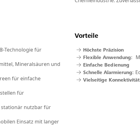
Chemieindustrie. Zuverläss
Vorteile
®-Technologie für
Höchste Präzision
M
Flexible Anwendung:
mittel, Mineralsäuren und
Einfache Bedienung
E
Schnelle Alarmierung:
reen für einfache
Vielseitige Konnektivität
tellen für
d stationär nutzbar für
obilen Einsatz mit langer