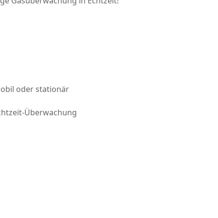
ige Gasüberwachung in Echtzeit!
obil oder stationär
chtzeit-Überwachung