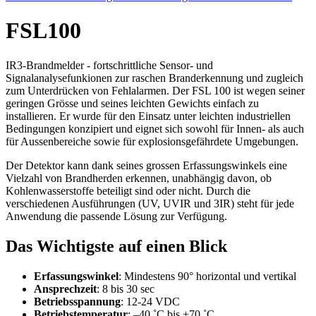
FSL100
IR3-Brandmelder - fortschrittliche Sensor- und
Signalanalysefunkionen zur raschen Branderkennung und zugleich
zum Unterdrücken von Fehlalarmen. Der FSL 100 ist wegen seiner
geringen Grösse und seines leichten Gewichts einfach zu
installieren. Er wurde für den Einsatz unter leichten industriellen
Bedingungen konzipiert und eignet sich sowohl für Innen- als auch
für Aussenbereiche sowie für explosionsgefährdete Umgebungen.
Der Detektor kann dank seines grossen Erfassungswinkels eine
Vielzahl von Brandherden erkennen, unabhängig davon, ob
Kohlenwasserstoffe beteiligt sind oder nicht. Durch die
verschiedenen Ausführungen (UV, UVIR und 3IR) steht für jede
Anwendung die passende Lösung zur Verfügung.
Das Wichtigste auf einen Blick
Erfassungswinkel
: Mindestens 90° horizontal und vertikal
Ansprechzeit
: 8 bis 30 sec
Betriebsspannung
: 12-24 VDC
Betriebstemperatur
: –40 ˚C bis +70 ˚C