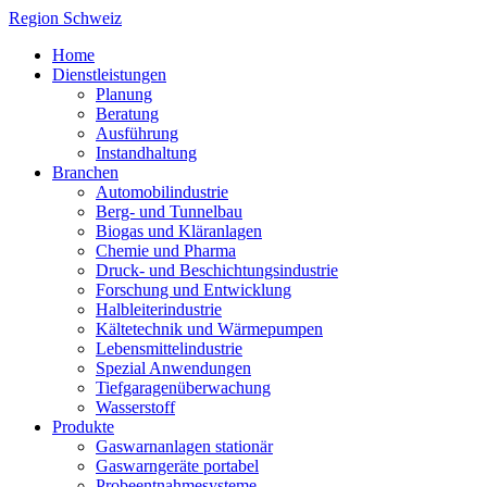
Region Schweiz
Home
Dienstleistungen
Planung
Beratung
Ausführung
Instandhaltung
Branchen
Automobilindustrie
Berg- und Tunnelbau
Biogas und Kläranlagen
Chemie und Pharma
Druck- und Beschichtungsindustrie
Forschung und Entwicklung
Halbleiterindustrie
Kältetechnik und Wärmepumpen
Lebensmittelindustrie
Spezial Anwendungen
Tiefgaragenüberwachung
Wasserstoff
Produkte
Gaswarnanlagen stationär
Gaswarngeräte portabel
Probeentnahmesysteme