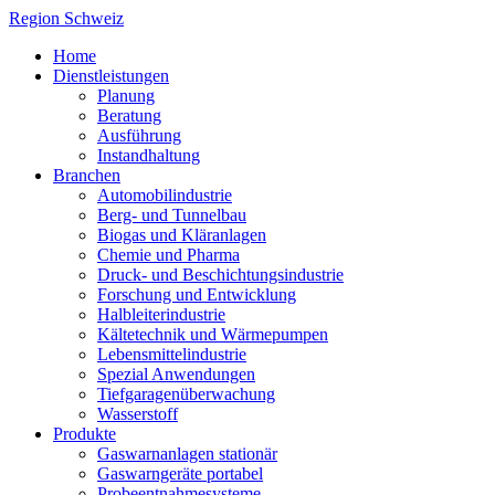
Region Schweiz
Home
Dienstleistungen
Planung
Beratung
Ausführung
Instandhaltung
Branchen
Automobilindustrie
Berg- und Tunnelbau
Biogas und Kläranlagen
Chemie und Pharma
Druck- und Beschichtungsindustrie
Forschung und Entwicklung
Halbleiterindustrie
Kältetechnik und Wärmepumpen
Lebensmittelindustrie
Spezial Anwendungen
Tiefgaragenüberwachung
Wasserstoff
Produkte
Gaswarnanlagen stationär
Gaswarngeräte portabel
Probeentnahmesysteme